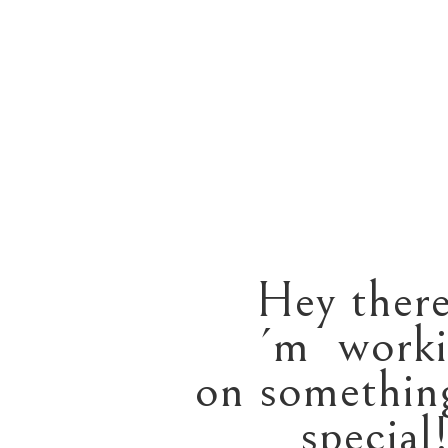
Hey there
´m worki
on somethin
special