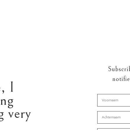
Subscrib
notifi
, I
ng
g very
!