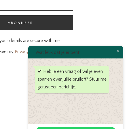
ABONNEER
your details are secure with me.
See my
Privacy policy
Wat leuk dat je er bent!
💕 Heb je een vraag of wil je even
sparren over jullie bruiloft? Stuur me
gerust een berichtje.